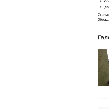
ск
до
Стоимо
Обраща
Гал