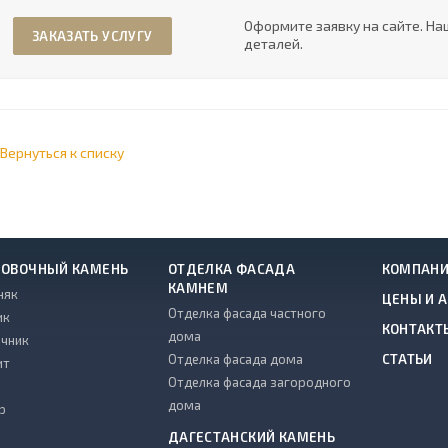
Оформите заявку на сайте. На
ЗАКАЗАТЬ УСЛУГУ
деталей.
Вернуться к списку
ОВОЧНЫЙ КАМЕНЬ
ОТДЕЛКА ФАСАДА
КОМПАН
КАМНЕМ
няк
ЦЕНЫ И 
Отделка фасада частного
ик
КОНТАКТ
дома
чник
Отделка фасада дома
СТАТЬИ
ит
Отделка фасада загородного
дома
р
ДАГЕСТАНСКИЙ КАМЕНЬ