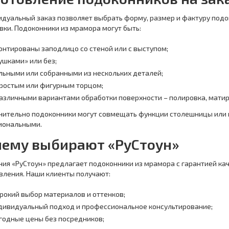
дуальный заказ позволяет выбрать форму, размер и фактуру подо
вки. Подоконники из мрамора могут быть:
онтированы заподлицо со стеной или с выступом;
«ушками» или без;
льными или собранными из нескольких деталей;
простым или фигурным торцом;
различными вариантами обработки поверхности – полировка, матир
ительно подоконники могут совмещать функции столешницы или п
иональными.
чему выбирают «РуСтоун»
ия «РуСтоун» предлагает подоконники из мрамора с гарантией ка
вления. Наши клиенты получают:
рокий выбор материалов и оттенков;
дивидуальный подход и профессиональное консультирование;
годные цены без посредников;