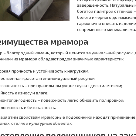
завершённость. Натуральный
богатой палитрой оттенков –
белого и чёрного до изыскан
гармонично вписать изделие 
современного минимализма.
еимущества мрамора
 – благородный камень, который ценится за уникальный рисунок, 
нники из мрамора обладают рядом значимых характеристик:
сокая прочность и устойчивость к нагрузкам;
тественная красота и индивидуальный рисунок;
лговечность – при правильном уходе служат десятилетиями;
йкость к износу и влаге;
монтопригодность – поверхность легко обновить полировкой;
ологичность и безопасность.
аря этим свойствам мраморные подоконники находят применение к
анах, отелях и культурных объектах.
отовление подоконников на зак