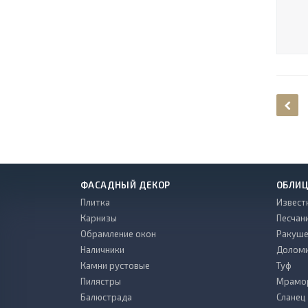
ФАСАДНЫЙ ДЕКОР
ОБЛИЦ
Плитка
Извест
Карнизы
Песчан
Обрамление окон
Ракуше
Наличники
Долом
Камни рустовые
Туф
Пилястры
Мрамо
Балюстрада
Сланец