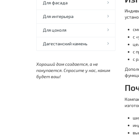
Для фасада
Индиви
Для интерьера
устано
см
Для цоколя
с 
Дагестанский камень
це
с 
с 
Хороший дом создается, а не
Дополн
покупается. Спросите у нас, каким
функц
будет ваш!
По
Компан
изгото
ши
ин
вы