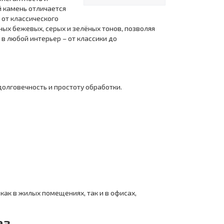
 камень отличается
 от классического
ных бежевых, серых и зелёных тонов, позволяя
в любой интерьер – от классики до
долговечность и простоту обработки.
ак в жилых помещениях, так и в офисах,
аз