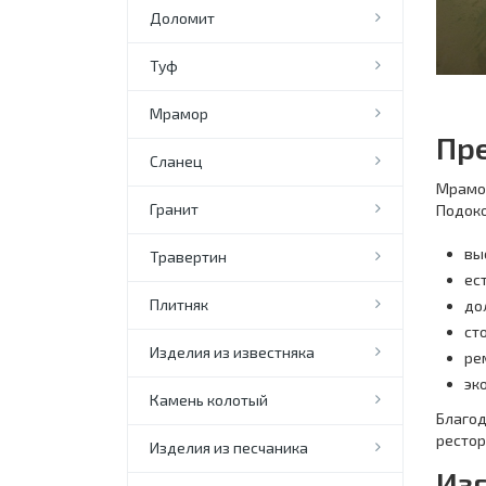
Доломит
Туф
Мрамор
Пр
Сланец
Мрамор
Гранит
Подоко
вы
Травертин
ес
Плитняк
до
сто
Изделия из известняка
ре
эк
Камень колотый
Благод
рестор
Изделия из песчаника
Изг