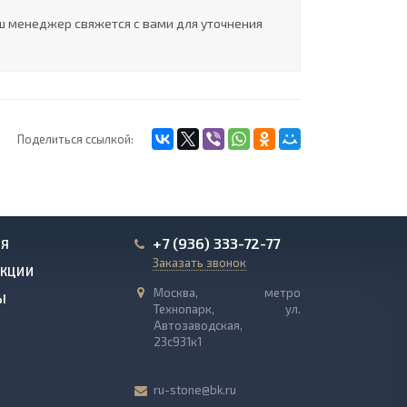
ш менеджер свяжется с вами для уточнения
Поделиться ссылкой:
+7 (936) 333-72-77
ИЯ
Заказать звонок
АКЦИИ
Москва, метро
Ы
Технопарк, ул.
Автозаводская,
23с931к1
ru-stone@bk.ru