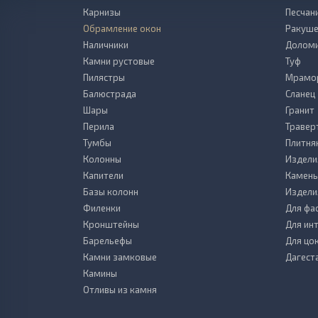
Карнизы
Песчан
Обрамление окон
Ракуше
Наличники
Долом
Камни рустовые
Туф
Пилястры
Мрамо
Балюстрада
Сланец
Шары
Гранит
Перила
Травер
Тумбы
Плитня
Колонны
Издели
Капители
Камень
Базы колонн
Издели
Филенки
Для фа
Кронштейны
Для ин
Барельефы
Для цо
Камни замковые
Дагест
Камины
Отливы из камня