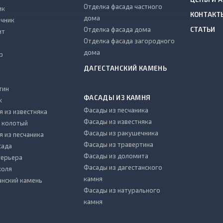
Отделка фасада частного
ик
КОНТАКТ
дома
чник
Отделка фасада дома
СТАТЬИ
ит
Отделка фасада загородного
дома
р
ДАГЕСТАНСКИЙ КАМЕНЬ
тин
ФАСАДЫ ИЗ КАМНЯ
к
Фасады из песчаника
я из известняка
Фасады из известняка
 колотый
Фасады из ракушечника
я из песчаника
Фасады из травертина
сада
Фасады из доломита
терьера
Фасады из дагестанского
коля
камня
анский камень
Фасады из натурального
камня