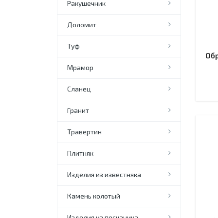
Ракушечник
Доломит
Туф
Об
Мрамор
Сланец
Гранит
Травертин
Плитняк
Изделия из известняка
Камень колотый
Изделия из песчаника