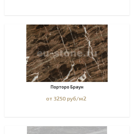
Порторо Браун
от 3250
руб
/м2