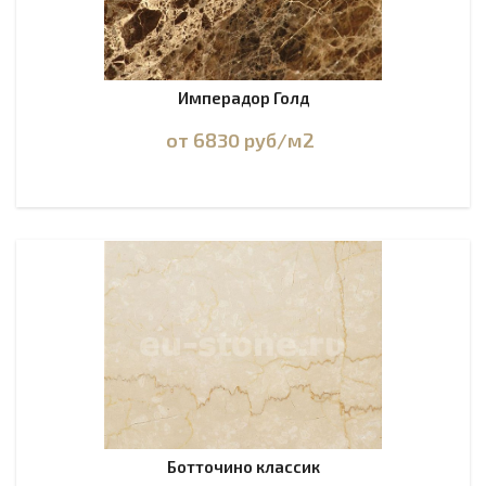
Имперадор Голд
от 6830
руб
/м2
Ботточино классик