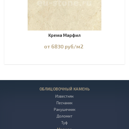
Крема Марфил
от 6830
руб
/м2
ОБЛИЦОВОЧНЫЙ КАМЕНЬ
Известняк
Песчаник
Ракушечник
Доломит
Туф