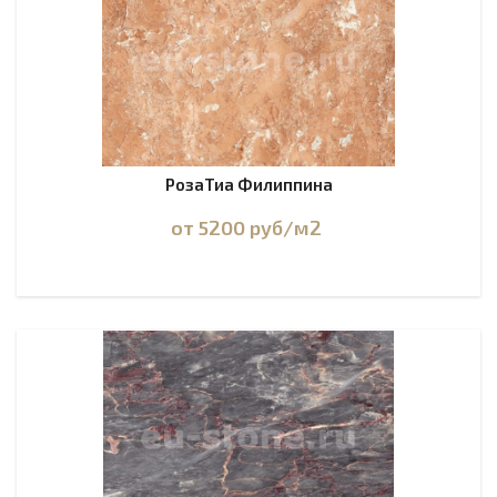
РозаТиа Филиппина
от 5200
руб
/м2