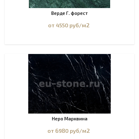
Верде Г. форест
от 4550
руб
/м2
Неро Марквина
от 6980
руб
/м2