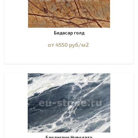
Бидасар голд
от 4550
руб
/м2
Бардиглио Нуволато