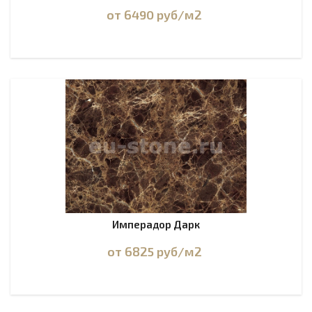
от 6490
руб
/м2
Имперадор Дарк
от 6825
руб
/м2