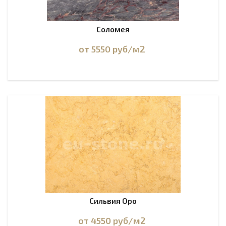
Соломея
от 5550
руб
/м2
Сильвия Оро
от 4550
руб
/м2